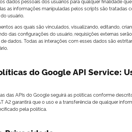
 dados pessoais dos usuários para qualquer finalidade que 
odas as informações manipuladas pelos scripts são tratadas 
do usuário.
tos aos quais são vinculados, visualizando, editando, cri
do das configurações do usuário, requisições externas serão 
 de dados. Todas as interações com esses dados são estrita
rio.
íticas do Google API Service: Us
das das
APIs
do
Google seguirá as políticas conforme descri
OAT A2 garantirá que o uso e a transferência de qualquer in
ificado pela política.