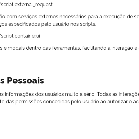
cript.external_request
xão com serviços externos necessários para a execução de s
ços especificados pelo usuário nos scripts.
ript.container.ui
s e modais dentro das ferramentas, facilitando a interação
s Pessoais
as informações dos usuários muito a sério. Todas as inter
ito das permissões concedidas pelo usuário ao autorizar o a