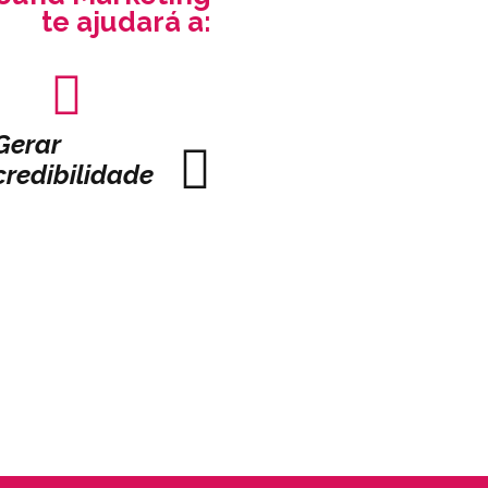
te ajudará a:
Gerar
Criar
Firma
credibilidade
conteúdos
relac
relevantes
com 
para seu
base
público
clien