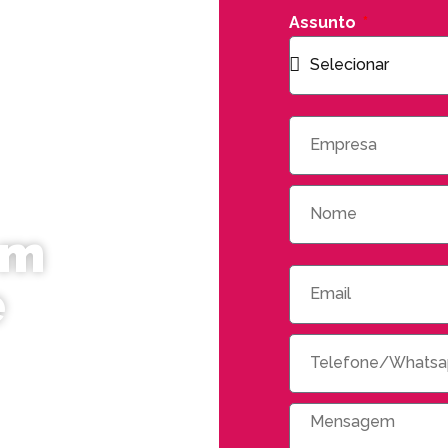
Assunto
om
e
quantas
 tem? Mas fique
GOAT podemos te
ual o melhor
ar seus