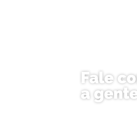
Fale c
a gent
Deu para perceber 
possibilidades você
tranquilo! Nós da 
ajudar a entender q
caminho para alcanç