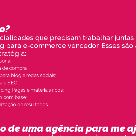
o?
ialidades que precisam trabalhar juntas 
g para e-commerce vencedor. Esses são 
ratégia:
sona;
 de compra;
ara blog e redes sociais;
a e SEO;
ing Pages e materiais ricos;
o com base;
mização de resultados.
so de uma agência para me a