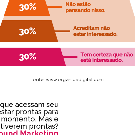
fonte: www.organicadigital.com
s que acessam seu
star prontas para
 momento. Mas e
tiverem prontas?
ound Marketing