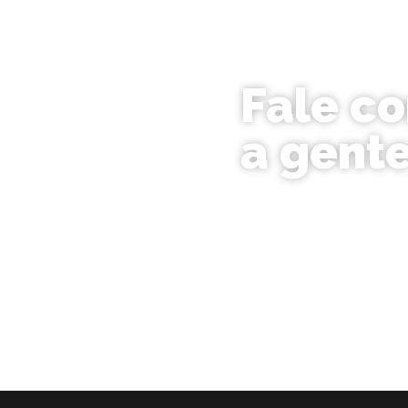
Fale c
a gent
Deu para perceber 
possibilidades você
tranquilo! Nós da 
ajudar a entender q
caminho para alcanç
objetivos!