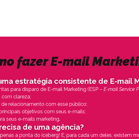
o fazer E-mail Market
ma estratégia consistente de E-mail M
ntas para disparo de E-mail Marketing (ESP –
E-mail Service P
o com clareza;
a de relacionamento com esse público;
 principais objetivos com seus e-mails;
ra seus e-mails marketing.
recisa de uma agência?
enas a ponta do iceberg! E, para cada um deles, existem mui