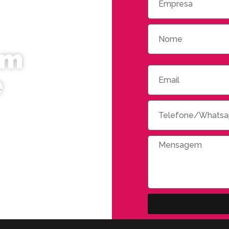
om
e
quantas
 tem? Mas fique
GOAT podemos te
ual o melhor
ar seus